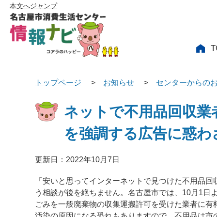
本文へジャンプ
T
トップページ
>
お知らせ
>
センターからの
ネットで不用品回収業
を強調する広告に惑わ
更新日：2022年10月7日
「安いと思ってインターネットで見つけた不用品回
う相談が後を絶ちません。名古屋市では、10月1日
ごみを一般廃棄物の収集運搬許可を受けた業者に有
汚染の原因になる恐れもありますので、不用品は市