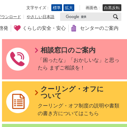
文字サイズ :
標準
拡大
画面色 :
白黒反転
ダウンロード
やさしい日本語
啓発
くらしの安全・安心
センターのご案内
相談窓口のご案内
「困ったな」「おかしいな」と思っ
たら
まずご相談を！
クーリング・オフに
ついて
クーリング・オフ制度の説明や書類
の書き方についてはこちら