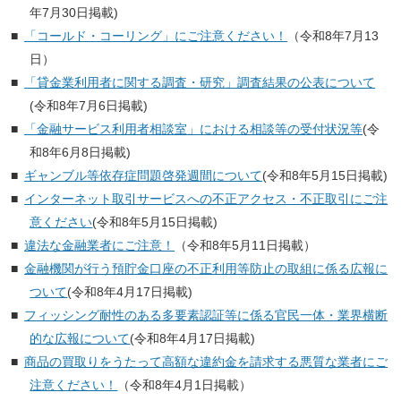
年7月30日掲載)
「コールド・コーリング」にご注意ください！
（令和8年7月13
日）
「貸金業利用者に関する調査・研究」調査結果の公表について
(令和8年7月6日掲載)
「金融サービス利用者相談室」における相談等の受付状況等
(令
和8年6月8日掲載)
ギャンブル等依存症問題啓発週間について
(令和8年5月15日掲載)
インターネット取引サービスへの不正アクセス・不正取引にご注
意ください
(令和8年5月15日掲載)
違法な金融業者にご注意！
（令和8年5月11日掲載）
金融機関が行う預貯金口座の不正利用等防止の取組に係る広報に
ついて
(令和8年4月17日掲載)
フィッシング耐性のある多要素認証等に係る官民一体・業界横断
的な広報について
(令和8年4月17日掲載)
商品の買取りをうたって高額な違約金を請求する悪質な業者にご
注意ください！
（令和8年4月1日掲載）