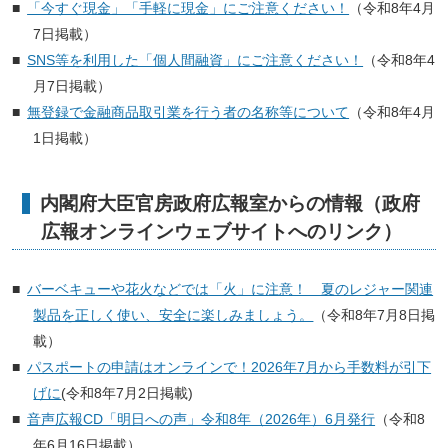
「今すぐ現金」「手軽に現金」にご注意ください！
（令和8年4月
7日掲載）
SNS等を利用した「個人間融資」にご注意ください！
（令和8年4
月7日掲載）
無登録で金融商品取引業を行う者の名称等について
（令和8年4月
1日掲載）
内閣府大臣官房政府広報室からの情報（政府
広報オンラインウェブサイトへのリンク）
バーベキューや花火などでは「火」に注意！ 夏のレジャー関連
製品を正しく使い、安全に楽しみましょう。
（令和8年7月8日掲
載）
パスポートの申請はオンラインで！2026年7月から手数料が引下
げに
(令和8年7月2日掲載)
音声広報CD「明日への声」令和8年（2026年）6月発行
（令和8
年6月16日掲載）