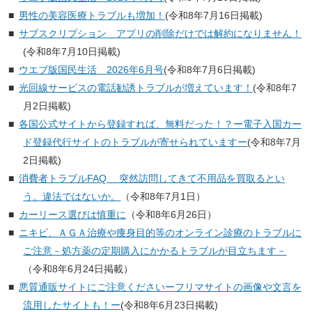
男性の美容医療トラブルも増加！
(令和8年7月16日掲載)
サブスクリプション アプリの削除だけでは解約になりません！
(令和8年7月10日掲載)
ウエブ版国民生活 2026年6月号
(令和8年7月6日掲載)
光回線サービスの電話勧誘トラブルが増えています！
(令和8年7
月2日掲載)
各国公式サイトから登録すれば、無料だった！？ー電子入国カー
ド登録代行サイトのトラブルが寄せられていますー
(令和8年7月
2日掲載)
消費者トラブルFAQ 突然訪問してきて不用品を買取るとい
う。違法ではないか。
（令和8年7月1日）
カーリース選びは慎重に
（令和8年6月26日）
ニキビ、ＡＧＡ治療や痩身目的等のオンライン診療のトラブルに
ご注意－処方薬の定期購入にかかるトラブルが目立ちます－
（令和8年6月24日掲載）
悪質通販サイトにご注意くださいーフリマサイトの画像や文言を
流用したサイトも！ー
(令和8年6月23日掲載)