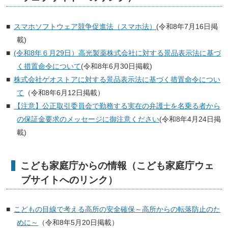
スマホソフトウェア競争促進法（スマホ法）
(令和8年7月16日掲
載)
(令和8年６月29日）高光製薬株式会社に対する景品表示法に基づ
く
措置命令について
(令和8年6月30日掲載)
株式会社ゲオストアに対する景品表示法に基づく措置命令につい
て
（令和8年6月12日掲載）
【注意】公正取引委員会で勤務する実在の弁護士を名乗る者から
の保証金要求のメッセージに御注意ください
(令和8年4月24日掲
載)
こども家庭庁からの情報（こども家庭庁ウェ
ブサイトへのリンク）
こどもの目線で考える高所の安全確保～高所からの転落防止のた
めに～
（令和8年5月20日掲載）