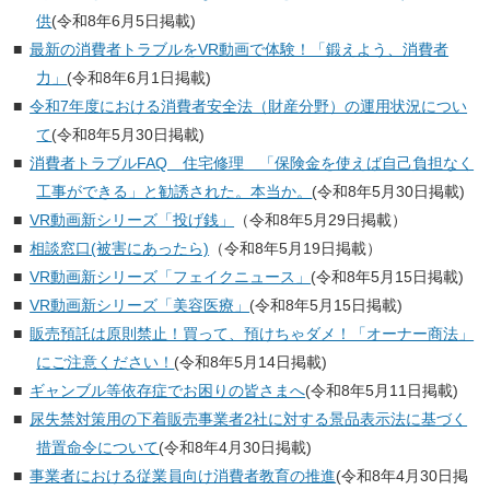
供
(令和8年6月5日掲載)
最新の消費者トラブルをVR動画で体験！「鍛えよう、消費者
力」
(令和8年6月1日掲載)
令和7年度における消費者安全法（財産分野）の運用状況につい
て
(令和8年5月30日掲載)
消費者トラブルFAQ 住宅修理 「保険金を使えば自己負担なく
工事ができる」と勧誘された。本当か。
(令和8年5月30日掲載)
VR動画新シリーズ「投げ銭」
（令和8年5月29日掲載）
相談窓口(被害にあったら)
（令和8年5月19日掲載）
VR動画新シリーズ「フェイクニュース」
(令和8年5月15日掲載)
VR動画新シリーズ「美容医療」
(令和8年5月15日掲載)
販売預託は原則禁止！買って、預けちゃダメ！「オーナー商法」
にご注意ください！
(令和8年5月14日掲載)
ギャンブル等依存症でお困りの皆さまへ
(令和8年5月11日掲載)
尿失禁対策用の下着販売事業者2社に対する景品表示法に基づく
措置命令について
(令和8年4月30日掲載)
事業者における従業員向け消費者教育の推進
(令和8年4月30日掲