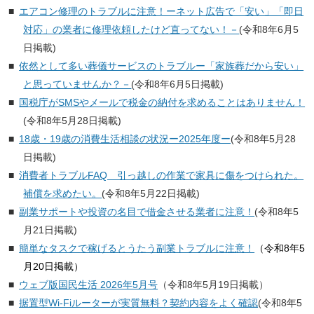
エアコン修理のトラブルに注意！ーネット広告で「安い」「即日
対応」の業者に修理依頼したけど直ってない！－
(令和8年6月5
日掲載)
依然として多い葬儀サービスのトラブルー「家族葬だから安い」
と思っていませんか？－
(令和8年6月5日掲載)
国税庁がSMSやメールで税金の納付を求めることはありません！
(令和8年5月28日掲載)
18歳・19歳の消費生活相談の状況ー2025年度ー
(令和8年5月28
日掲載)
消費者トラブルFAQ 引っ越しの作業で家具に傷をつけられた。
補償を求めたい。
(令和8年5月22日掲載)
副業サポートや投資の名目で借金させる業者に注意！
(令和8年5
月21日掲載)
簡単なタスクで稼げるとうたう副業トラブルに注意！
（令和8年5
月20日掲載）
ウェブ版国民生活 2026年5月号
（令和8年5月19日掲載）
据置型Wi-Fiルーターが実質無料？契約内容をよく確認
(令和8年5