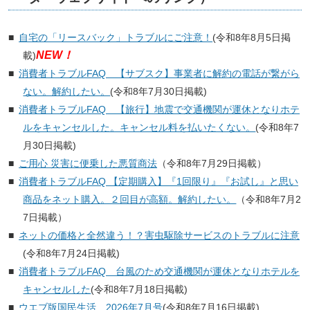
自宅の「リースバック」トラブルにご注意！
(令和8年8月5日掲
NEW！
載)
消費者トラブルFAQ 【サブスク】事業者に解約の電話が繋がら
ない。解約したい。
(令和8年7月30日掲載)
消費者トラブルFAQ 【旅行】地震で交通機関が運休となりホテ
ルをキャンセルした。キャンセル料を払いたくない。
(令和8年7
月30日掲載)
ご用心 災害に便乗した悪質商法
（令和8年7月29日掲載）
消費者トラブルFAQ 【定期購入】『1回限り』『お試し』と思い
商品をネット購入。２回目が高額。解約したい。
（令和8年7月2
7日掲載）
ネットの価格と全然違う！？害虫駆除サービスのトラブルに注意
(令和8年7月24日掲載)
消費者トラブルFAQ 台風のため交通機関が運休となりホテルを
キャンセルした
(令和8年7月18日掲載)
ウエブ版国民生活 2026年7月号
(令和8年7月16日掲載)