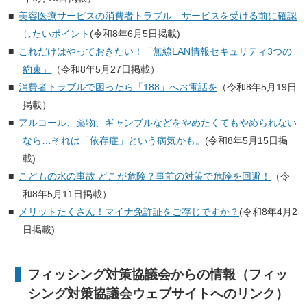
美容医療サービスの消費者トラブル サービスを受ける前に確認
したいポイント
(令和8年6月5日掲載)
これだけはやっておきたい！「無線LAN情報セキュリティ3つの
約束」
（令和8年5月27日掲載）
消費者トラブルで困ったら「188」へお電話を
（令和8年5月19日
掲載）
アルコール、薬物、ギャンブルなどをやめたくてもやめられない
なら…それは「依存症」という病気かも。
(令和8年5月15日掲
載)
こどもの水の事故 どこが危険？事前の対策で危険を回避！
（令
和8年5月11日掲載）
メリットたくさん！マイナ免許証をご存じですか？
(令和8年4月2
日掲載)
フィッシング対策協議会からの情報（フィッ
シング対策協議会ウェブサイトへのリンク）