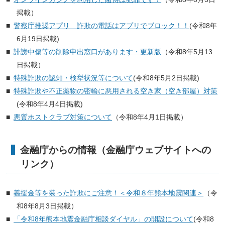
掲載）
警察庁推奨アプリ 詐欺の電話はアプリでブロック！！
(令和8年
6月19日掲載)
誹謗中傷等の削除申出窓口があります・更新版
（令和8年5
月13
日掲載）
特殊詐欺の認知・検挙状況等について
(令和8年5月2日掲載)
特殊詐欺や不正薬物の密輸に悪用される空き家（空き部屋）対策
(令和8年4月4日掲載)
悪質ホストクラブ対策について
（令和8年4月1日掲載）
金融庁からの情報（金融庁ウェブサイトへの
リンク）
義援金等を装った詐欺にご注意！＜令和８年熊本地震関連＞
（令
和8年8月3日掲載）
「令和8年熊本地震金融庁相談ダイヤル」の開設について
(令和8