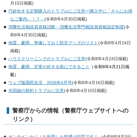
月15日掲載)
巧妙化する定期購入のトラブルにご注意ー購入中に「さらにお得
なご案内」！？－
(令和8年4月30日掲載)
消費生活相談員資格試験・消費生活専門相談員資格認定制度
(令
和8年4月30日掲載)
地震、豪雨…準備しておく防災グッズのリスト
(令和8年4月24日
掲載)
ハウスクリーニングのトラブルにご注意
(令和8年4月24日掲載)
地震、豪雨…災害が起きる前にできること
（令和8年4月21日掲
載）
ウェブ版国民生活 2026年4月号
(令和8年4月16日掲載)
光回線の契約トラブルに注意
(令和8年4月10日掲載)
警察庁からの情報（警察庁ウェブサイトへの
リンク）
オンラインカジノを利用した賭博は犯罪です！
（令和8年8月3日