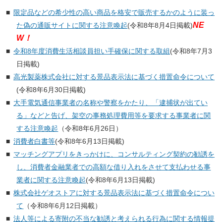
限定品などの希少性の高い商品を格安で販売するかのように装っ
NE
た偽の通販サイトに関する注意喚起
(令和8年8月4日掲載)
W！
令和8年度消費生活相談員担い手確保に関する取組
(令和8年7月3
日掲載)
高光製薬株式会社に対する景品表示法に基づく措置命令について
(令和8年6月30日掲載)
大手電気通信事業者の名称や警察をかたり、「逮捕状が出てい
る」などと告げ、架空の事務処理費用等を要求する事業者に関
する注意喚起
（令和8年6月26日）
消費者白書等
(令和8年6月13日掲載)
マッチングアプリをきっかけに、コンサルティング契約の勧誘を
し、消費者金融業者での高額な借り入れをさせて支払わせる事
業者に関する注意喚起
(令和8年6月13日掲載)
株式会社ゲオストアに対する景品表示法に基づく措置命令につい
て
（令和8年6月12日掲載）
法人等による寄附の不当な勧誘と考えられる行為に関する情報提