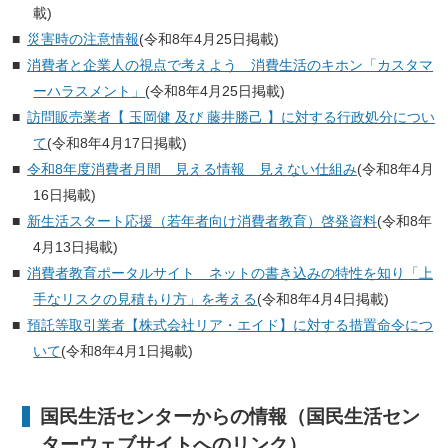
載)
災害時の注意情報
(令和8年4月25日掲載)
消費者と企業人の視点で考えよう 消費生活のキホン「カスタマ
ーハラスメント」
(令和8年4月25日掲載)
訪問販売業者【 玉岡健 及び 藤井勝己 】に対する行政処分につい
て
(令和8年4月17日掲載)
令和8年度消費者月間 見える情報 見えない仕組み
(令和8年4月
16日掲載)
新生活スタート応援（若年者向け消費者教育）啓発資料
(令和8年
4月13日掲載)
消費者教育ポータルサイト ネットの書き込みの特性を知り「上
手なリスクの見積もり方」を考える
(令和8年4月4日掲載)
預託等取引業者【株式会社リア・エイド】に対する措置命令につ
いて
(令和8年4月1日掲載)
国民生活センターからの情報（国民生活セン
ターウェブサイトへのリンク）