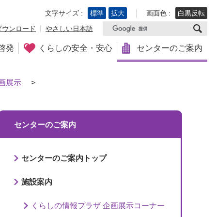
文字サイズ :
標準
拡大
画面色 :
白黒反転
ダウンロード
やさしい日本語
啓発
くらしの安全・安心
センターのご案内
画展示
>
センターのご案内
センターのご案内トップ
施設案内
くらしの情報プラザ 企画展示コーナー