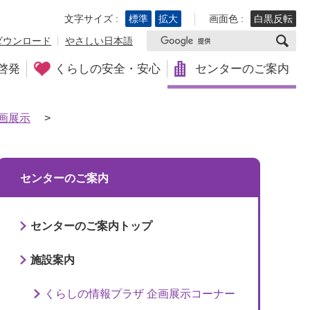
文字サイズ :
標準
拡大
画面色 :
白黒反転
ダウンロード
やさしい日本語
啓発
くらしの安全・安心
センターのご案内
画展示
>
センターのご案内
センターのご案内トップ
施設案内
くらしの情報プラザ 企画展示コーナー