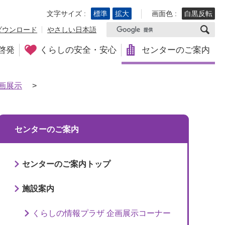
文字サイズ :
標準
拡大
画面色 :
白黒反転
ダウンロード
やさしい日本語
啓発
くらしの安全・安心
センターのご案内
画展示
>
センターのご案内
センターのご案内トップ
施設案内
くらしの情報プラザ 企画展示コーナー