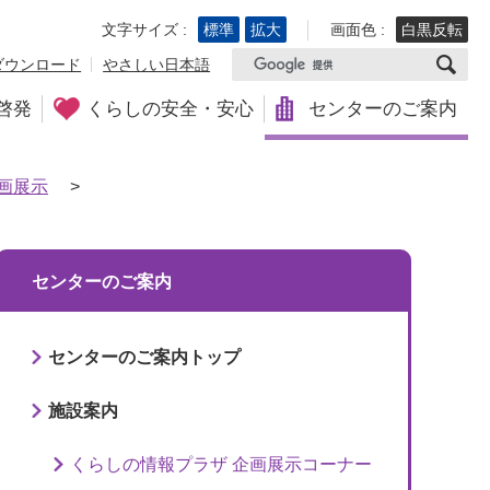
文字サイズ :
標準
拡大
画面色 :
白黒反転
ダウンロード
やさしい日本語
啓発
くらしの安全・安心
センターのご案内
画展示
>
センターのご案内
センターのご案内トップ
施設案内
くらしの情報プラザ 企画展示コーナー