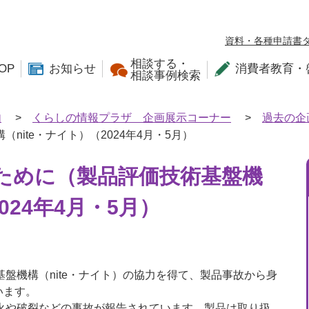
資料・各種申請書
相談する・
OP
お知らせ
消費者教育・
相談事例検索
内
>
くらしの情報プラザ 企画展示コーナー
>
過去の企
ite・ナイト）（2024年4月・5月）
ために（製品評価技術基盤機
024年4月・5月）
盤機構（nite・ナイト）の協力を得て、製品事故から身
います。
火や破裂などの事故が報告されています。製品は取り扱