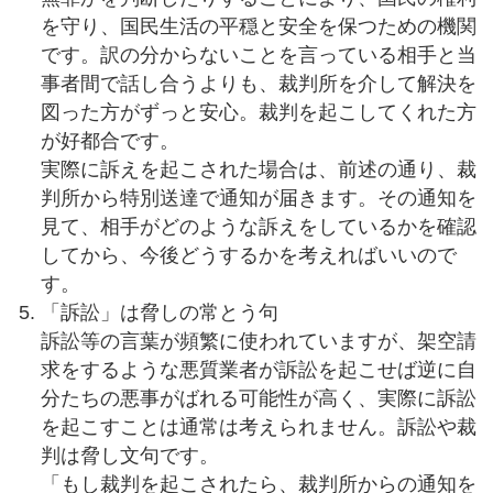
を守り、国民生活の平穏と安全を保つための機関
です。訳の分からないことを言っている相手と当
事者間で話し合うよりも、裁判所を介して解決を
図った方がずっと安心。裁判を起こしてくれた方
が好都合です。
実際に訴えを起こされた場合は、前述の通り、裁
判所から特別送達で通知が届きます。その通知を
見て、相手がどのような訴えをしているかを確認
してから、今後どうするかを考えればいいので
す。
「訴訟」は脅しの常とう句
訴訟等の言葉が頻繁に使われていますが、架空請
求をするような悪質業者が訴訟を起こせば逆に自
分たちの悪事がばれる可能性が高く、実際に訴訟
を起こすことは通常は考えられません。訴訟や裁
判は脅し文句です。
「もし裁判を起こされたら、裁判所からの通知を