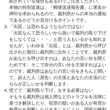
刷されている場合もあるのでご注意ください。
本物の特別送達は、「郵便送達報告書」に署名か
押印を求められるので、裁判所からの本当の通知
であるかどうか見分けるポイントです。
「出廷」は恐れるようなものではない
「出廷なんて恐ろしいから急いで裁判の取り下げ
をしなくては・・・」と思う人もいるかも知れま
せんが、いわゆる「出廷」とは、裁判所から呼び
出された期日に裁判所に出向くことです。裁判所
があなたを呼び出すのは、あなたの言い分を聞く
ためです。そこで自分の言い分を主張すればよい
のです。裁判所はあなたの言い分をきちんと聞い
て、訴えた人（原告）の主張とあなたの主張のど
ちらが正しいかを判断します。
慌てて「裁判取り下げ」をする必要はない
そもそも裁判所は個人間などのトラブルを法律に
基づき解決したり、犯罪の疑いがある人が有罪か
無罪かを判断したりすることにより、国民の権利