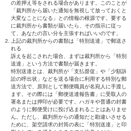
の差押え等をされる場合があります。このことが
「裁判所から届いた通知を無視して放っておくと
大変なことになる」との情報の根源です。要する
に裁判所から書類が届いたら、その指示に従っ
て、あなたの言い分を主張すればいいのです。
上記の裁判所からの書類は「特別送達」で郵送さ
れる
訴えを起こされた場合、まずは裁判所から「特別
送達」という方法で書類が届きます。
特別送達とは、裁判所が「支払督促」や「少額訴
訟の呼出状」などを送る場合に利用する特別な郵
送方法で、原則として郵便職員が名宛人に手渡し
ます。その際には「郵便送達報告書」に受取人の
署名または押印が必要です。ハガキや普通の封書
のように郵便受けに投げ込まれることはありませ
ん。ただし、裁判所からの通知だと勘違いさせる
ために、架空請求の封筒の表に「特別送達」と印