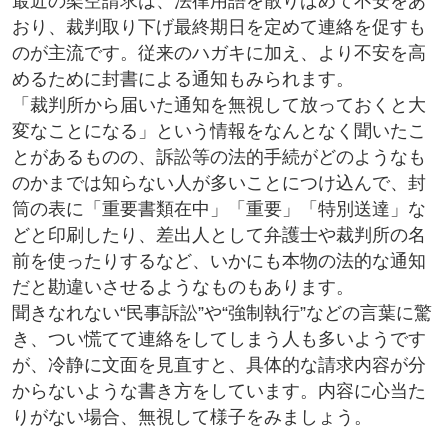
最近の架空請求は、法律用語を散りばめて不安をあ
おり、裁判取り下げ最終期日を定めて連絡を促すも
のが主流です。従来のハガキに加え、より不安を高
めるために封書による通知もみられます。
「裁判所から届いた通知を無視して放っておくと大
変なことになる」という情報をなんとなく聞いたこ
とがあるものの、訴訟等の法的手続がどのようなも
のかまでは知らない人が多いことにつけ込んで、封
筒の表に「重要書類在中」「重要」「特別送達」な
どと印刷したり、差出人として弁護士や裁判所の名
前を使ったりするなど、いかにも本物の法的な通知
だと勘違いさせるようなものもあります。
聞きなれない“民事訴訟”や“強制執行”などの言葉に驚
き、つい慌てて連絡をしてしまう人も多いようです
が、冷静に文面を見直すと、具体的な請求内容が分
からないような書き方をしています。内容に心当た
りがない場合、無視して様子をみましょう。