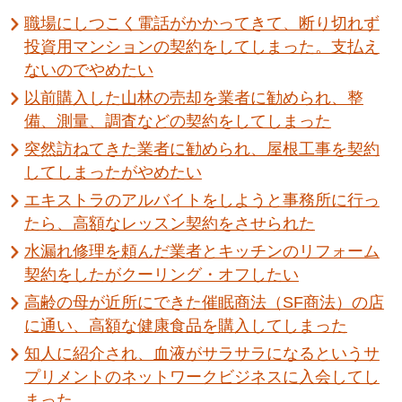
職場にしつこく電話がかかってきて、断り切れず
投資用マンションの契約をしてしまった。支払え
ないのでやめたい
以前購入した山林の売却を業者に勧められ、整
備、測量、調査などの契約をしてしまった
突然訪ねてきた業者に勧められ、屋根工事を契約
してしまったがやめたい
エキストラのアルバイトをしようと事務所に行っ
たら、高額なレッスン契約をさせられた
水漏れ修理を頼んだ業者とキッチンのリフォーム
契約をしたがクーリング・オフしたい
高齢の母が近所にできた催眠商法（SF商法）の店
に通い、高額な健康食品を購入してしまった
知人に紹介され、血液がサラサラになるというサ
プリメントのネットワークビジネスに入会してし
まった