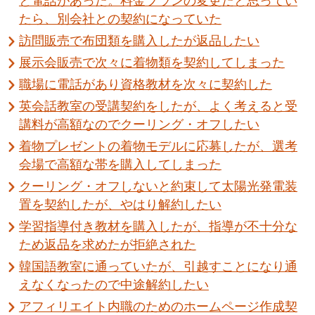
と電話があった。料金プランの変更だと思ってい
たら、別会社との契約になっていた
訪問販売で布団類を購入したが返品したい
展示会販売で次々に着物類を契約してしまった
職場に電話があり資格教材を次々に契約した
英会話教室の受講契約をしたが、よく考えると受
講料が高額なのでクーリング・オフしたい
着物プレゼントの着物モデルに応募したが、選考
会場で高額な帯を購入してしまった
クーリング・オフしないと約束して太陽光発電装
置を契約したが、やはり解約したい
学習指導付き教材を購入したが、指導が不十分な
ため返品を求めたが拒絶された
韓国語教室に通っていたが、引越すことになり通
えなくなったので中途解約したい
アフィリエイト内職のためのホームページ作成契