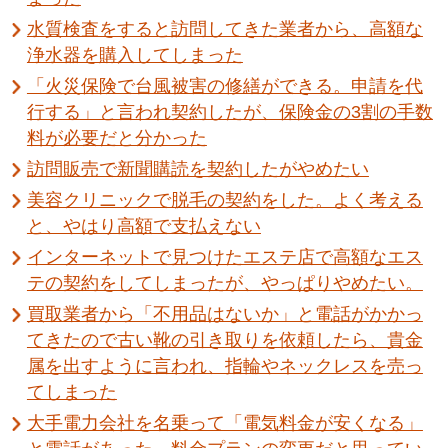
水質検査をすると訪問してきた業者から、高額な
浄水器を購入してしまった
「火災保険で台風被害の修繕ができる。申請を代
行する」と言われ契約したが、保険金の3割の手数
料が必要だと分かった
訪問販売で新聞購読を契約したがやめたい
美容クリニックで脱毛の契約をした。よく考える
と、やはり高額で支払えない
インターネットで見つけたエステ店で高額なエス
テの契約をしてしまったが、やっぱりやめたい。
買取業者から「不用品はないか」と電話がかかっ
てきたので古い靴の引き取りを依頼したら、貴金
属を出すように言われ、指輪やネックレスを売っ
てしまった
大手電力会社を名乗って「電気料金が安くなる」