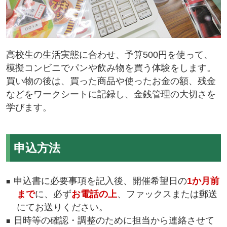
高校生の生活実態に合わせ、予算500円を使って、
模擬コンビニでパンや飲み物を買う体験をします。
買い物の後は、買った商品や使ったお金の額、残金
などをワークシートに記録し、金銭管理の大切さを
学びます。
申込方法
申込書に必要事項を記入後、開催希望日の
1か月前
まで
に、必ず
お電話の上
、ファックスまたは郵送
にてお送りください。
日時等の確認・調整のために担当から連絡させて