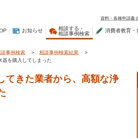
資料・各種申請書
相談する・
OP
お知らせ
消費者教育・
相談事例検索
相談事例検索
>
相談事例検索結果
>
水器を購入してしまった
してきた業者から、高額な浄
た