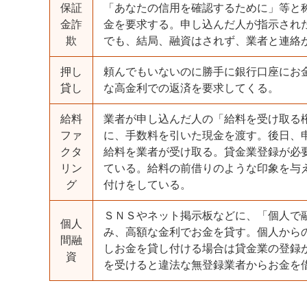
保証
「あなたの信用を確認するために」等と
金詐
金を要求する。申し込んだ人が指示され
欺
でも、結局、融資はされず、業者と連絡
押し
頼んでもいないのに勝手に銀行口座にお
貸し
な高金利での返済を要求してくる。
給料
業者が申し込んだ人の「給料を受け取る
ファ
に、手数料を引いた現金を渡す。後日、
クタ
給料を業者が受け取る。貸金業登録が必
リン
ている。給料の前借りのような印象を与
グ
付けをしている。
ＳＮＳやネット掲示板などに、「個人で
個人
み、高額な金利でお金を貸す。個人から
間融
しお金を貸し付ける場合は貸金業の登録
資
を受けると違法な無登録業者からお金を