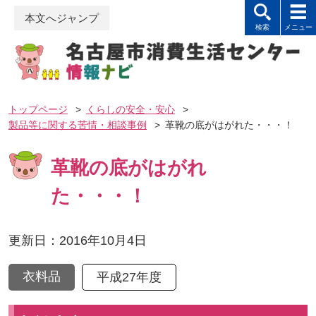
本文へジャンプ
トップページ
>
くらしの安全・安心
>
製品等に関する苦情・相談事例
>
革靴の底がはがれた・・・！
革靴の底がはがれ
た・・・！
更新日：2016年10月4日
衣料品
平成27年度