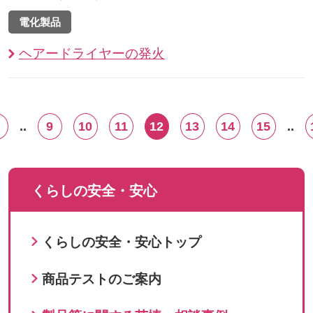
電化製品
ヘアードライヤーの発火
..
9
10
11
12
13
14
15
..
くらしの安全・安心
くらしの安全・安心トップ
商品テストのご案内