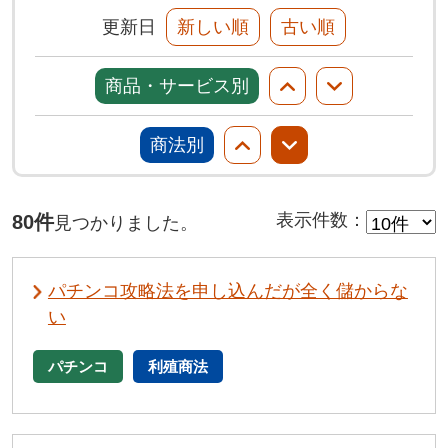
更新日
新しい順
古い順
商品・サービス別
商法別
80件
表示件数
：
見つかりました。
パチンコ攻略法を申し込んだが全く儲からな
い
パチンコ
利殖商法