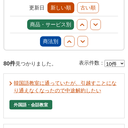
更新日
新しい順
古い順
商品・サービス別
商法別
80件
表示件数
：
見つかりました。
韓国語教室に通っていたが、引越すことにな
り通えなくなったので中途解約したい
外国語・会話教室