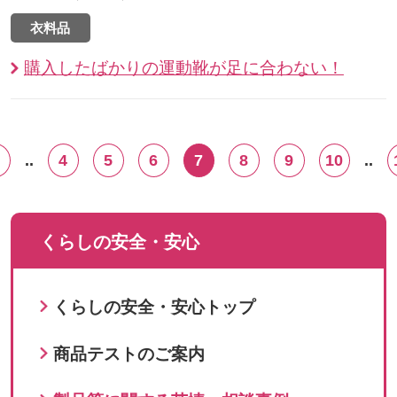
衣料品
購入したばかりの運動靴が足に合わない！
..
4
5
6
7
8
9
10
..
くらしの安全・安心
くらしの安全・安心トップ
商品テストのご案内