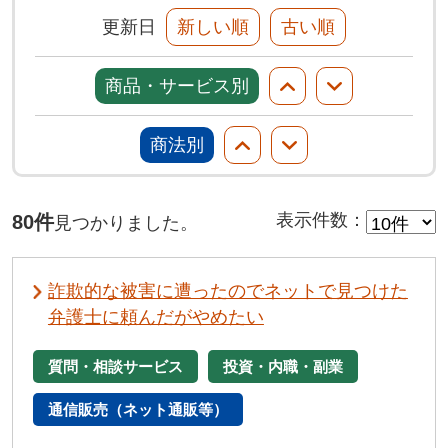
更新日
新しい順
古い順
商品・サービス別
商法別
80件
表示件数
：
見つかりました。
詐欺的な被害に遭ったのでネットで見つけた
弁護士に頼んだがやめたい
質問・相談サービス
投資・内職・副業
通信販売（ネット通販等）