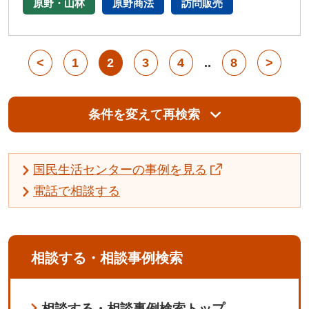
原野・山林
原野商法
訪問販売
<
1
2
3
4
..
8
>
条件を変えて再検索
国民生活センターの事例を見る
電話で相談する
相談する・相談事例検索
相談する・相談事例検索トップ