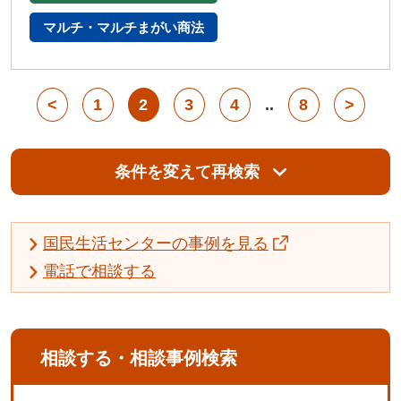
マルチ・マルチまがい商法
<
1
2
3
4
..
8
>
条件を変えて再検索
国民生活センターの事例を見る
電話で相談する
相談する・相談事例検索