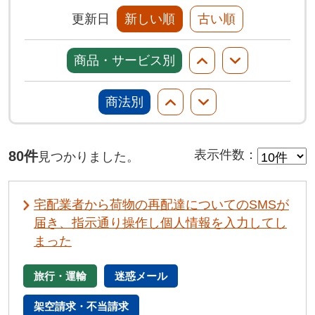
更新日
新しい順
古い順
商品・サービス別
商法別
80件
表示件数
：
見つかりました。
宅配業者から荷物の再配達についてのSMSが
届き、指示通り操作し個人情報を入力してし
まった
旅行・運輸
迷惑メール
架空請求・不当請求