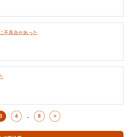
に不具合があった
た
3
4
..
8
>