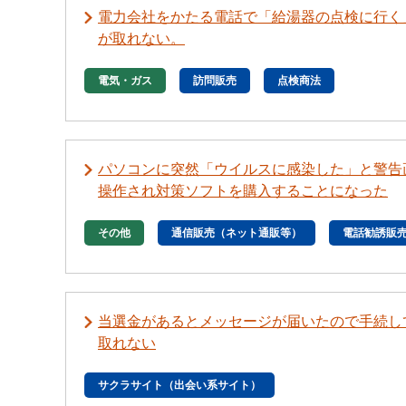
電力会社をかたる電話で「給湯器の点検に行く
が取れない。
電気・ガス
訪問販売
点検商法
パソコンに突然「ウイルスに感染した」と警告
操作され対策ソフトを購入することになった
その他
通信販売（ネット通販等）
電話勧誘販
当選金があるとメッセージが届いたので手続し
取れない
サクラサイト（出会い系サイト）