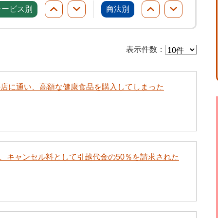
サービス別
商法別
表示件数
：
の店に通い、高額な健康食品を購入してしまった
、キャンセル料として引越代金の50％を請求された