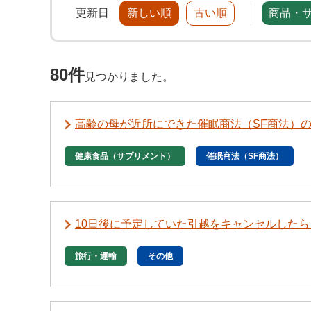
更新日
新しい順
古い順
商品・
80件
見つかりました。
高齢の母が近所にできた催眠商法（SF商法）
健康食品（サプリメント）
催眠商法（SF商法）
10日後に予定していた引越をキャンセルしたら
旅行・運輸
その他