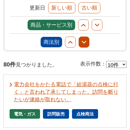
更新日
新しい順
古い順
商品・サービス別
商法別
80件
表示件数
：
見つかりました。
電力会社をかたる電話で「給湯器の点検に行
く」と言われ了承してしまった。訪問を断り
たいが連絡が取れない。
電気・ガス
訪問販売
点検商法