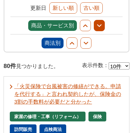
更新日
新しい順
古い順
商品・サービス別
商法別
80件
表示件数
：
見つかりました。
「火災保険で台風被害の修繕ができる。申請
を代行する」と言われ契約したが、保険金の
3割の手数料が必要だと分かった
家屋の修理・工事（リフォーム）
保険
訪問販売
点検商法