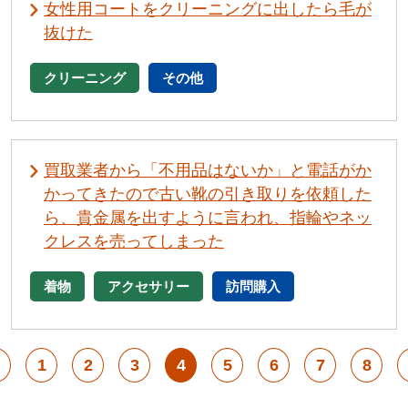
女性用コートをクリーニングに出したら毛が
抜けた
クリーニング
その他
買取業者から「不用品はないか」と電話がか
かってきたので古い靴の引き取りを依頼した
ら、貴金属を出すように言われ、指輪やネッ
クレスを売ってしまった
着物
アクセサリー
訪問購入
1
2
3
4
5
6
7
8