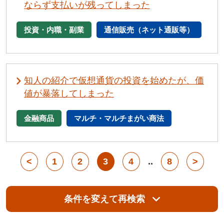
ならず支払いが残ってしまった
投資・内職・副業
通信販売（ネット通販等）
知人の紹介で仮想通貨の投資を始めたが、価
値が暴落してしまった
金融商品
マルチ・マルチまがい商法
<
1
2
3
4
..
8
>
条件を変えて再検索