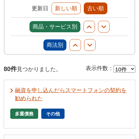
更新日
新しい順
古い順
商品・サービス別
商法別
80件
表示件数
：
見つかりました。
融資を申し込んだらスマートフォンの契約を
勧められた
多重債務
その他