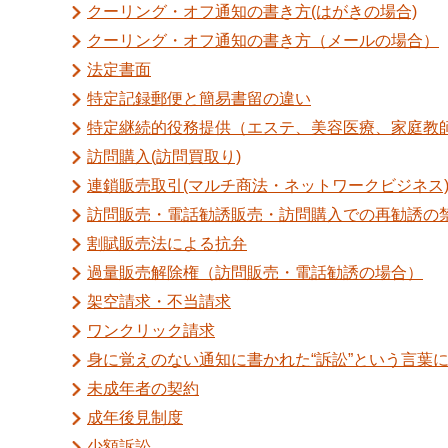
クーリング・オフ通知の書き方(はがきの場合)
クーリング・オフ通知の書き方（メールの場合）
法定書面
特定記録郵便と簡易書留の違い
特定継続的役務提供（エステ、美容医療、家庭教
訪問購入(訪問買取り)
連鎖販売取引(マルチ商法・ネットワークビジネス
訪問販売・電話勧誘販売・訪問購入での再勧誘の
割賦販売法による抗弁
過量販売解除権（訪問販売・電話勧誘の場合）
架空請求・不当請求
ワンクリック請求
身に覚えのない通知に書かれた“訴訟”という言葉
未成年者の契約
成年後見制度
少額訴訟