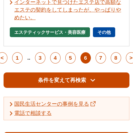
インターネットで見つけたエステ店で高額な
エステの契約をしてしまったが、やっぱりや
めたい。
エステティックサービス・美容医療
その他
<
1
..
3
4
5
6
7
8
>
条件を変えて再検索
国民生活センターの事例を見る
電話で相談する