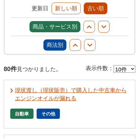
更新日
新しい順
古い順
商品・サービス別
商法別
80件
表示件数
：
見つかりました。
現状渡し（現状販売）で購入した中古車から
エンジンオイルが漏れる
自動車
その他